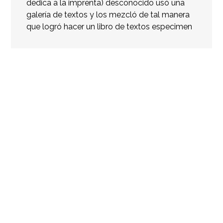
dedica a la imprenta) desconocido usó una
galería de textos y los mezcló de tal manera
que logró hacer un libro de textos especimen
Info project
Click edit button to change this text. Lorem
ipsum dolor sit amet, consectetur adipiscing elit.
Ut elit tellus, luctus nec ullamcorper mattis,
pulvinar dapibus leo.