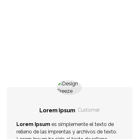
Info project
Click edit button to change this text. Lorem
ipsum dolor sit amet, consectetur adipiscing elit.
Ut elit tellus, luctus nec ullamcorper mattis,
pulvinar dapibus leo.
Lorem Ipsum
Customer
Lorem Ipsum
es simplemente el texto de
relleno de las imprentas y archivos de texto.