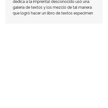
dedica a la imprenta) desconocido usó una
galería de textos y los mezcló de tal manera
que logró hacer un libro de textos especimen
Info project
Click edit button to change this text. Lorem
ipsum dolor sit amet, consectetur adipiscing elit.
Ut elit tellus, luctus nec ullamcorper mattis,
pulvinar dapibus leo.